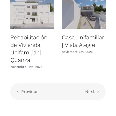
Rehabilitación
Casa unifamiliar
de Vivienda
| Vista Alegre
Unifamiliar |
U
noviembre 6th, 2025
Quanza
noviembre 17th, 2025
n
Previous
Next