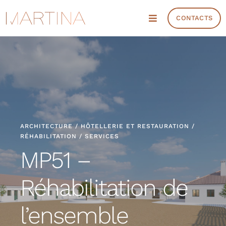
Skip
CONTACTS
to
Toggle
Navigation
content
Projets
Services
Info
ARCHITECTURE / HÔTELLERIE ET RESTAURATION /
RÉHABILITATION / SERVICES
Réunion et Budget
MP51 –
Réhabilitation de
l’ensemble