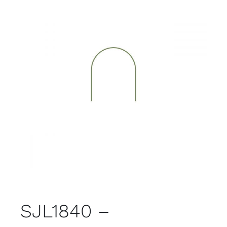
SJL1840 –