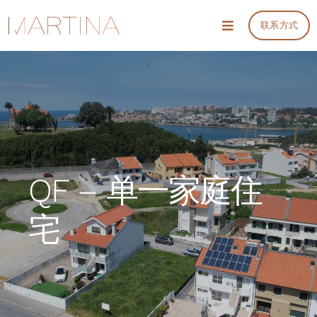
Skip
联系方式
to
Toggle
Navigation
content
项目
服务
信息
QF – 单一家庭住
会议和预算
宅