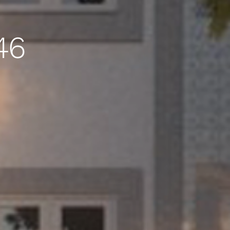
CP46 – 