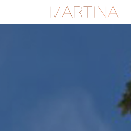
Ski
t
conten