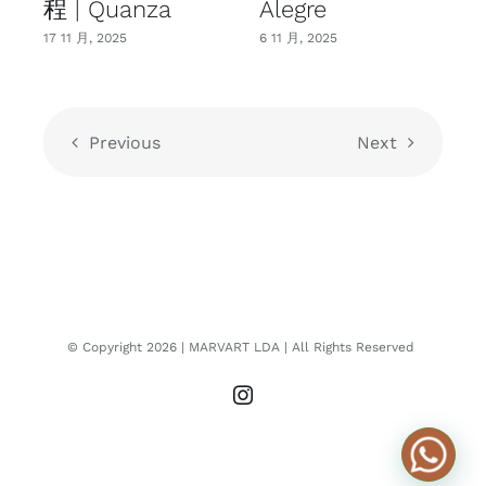
程 | Quanza
Alegre
17 11 月, 2025
6 11 月, 2025
1
Previous
Next
© Copyright
2026
| MARVART LDA
| All Rights Reserved
Instagram