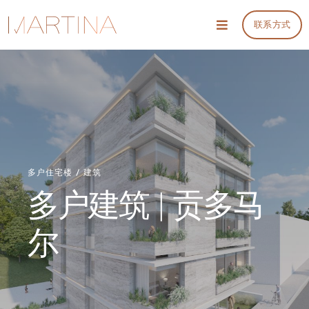
Skip
联系方式
to
Toggle
Navigation
content
项目
服务
信息
多户住宅楼 / 建筑
多户建筑 | 贡多马
会议和预算
尔