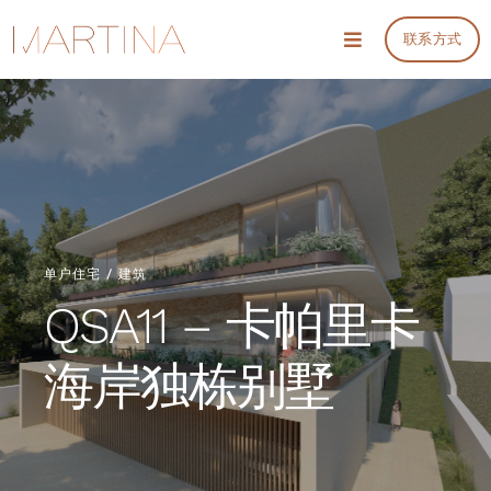
Skip
联系方式
to
Toggle
Navigation
content
项目
服务
信息
单户住宅 / 建筑
QSA11 – 卡帕里卡
会议和预算
海岸独栋别墅