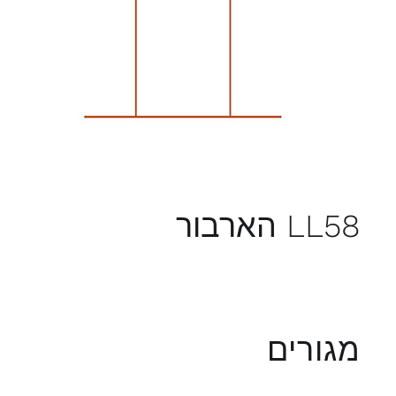
LL58 הארבור
מגורים