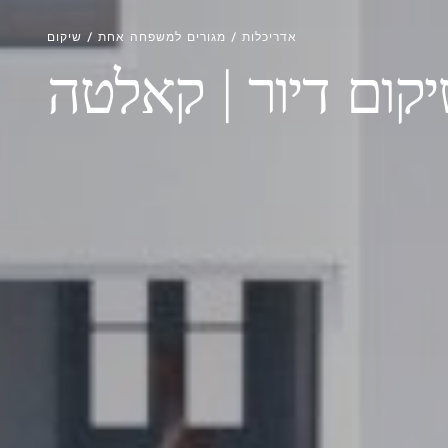
אדריכלות / מגורים למשפחה אחת / שיקום
קום דיור | קאלטה