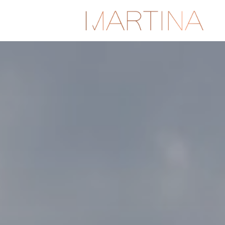
Ski
t
conten